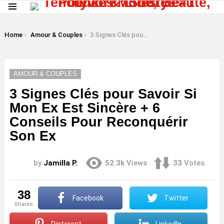
Menu
LATEST
STORIES
You are here:
Home
Amour & Couples
3 Signes Clés pour Savoir Si Mon Ex Est Sincère + 6 Conseils Pour Reconquérir Son Ex
AMOUR & COUPLES
3 Signes Clés pour Savoir Si
Mon Ex Est Sincère + 6
Conseils Pour Reconquérir
Son Ex
by
Jamilla P.
52.3k
Views
33
Votes
38
Facebook
Twitter
shares