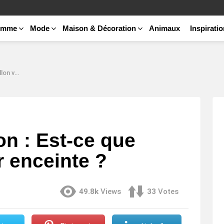
emme
Mode
Maison & Décoration
Animaux
Inspirati
ceinte ?
on : Est-ce que
r enceinte ?
49.8k
Views
33
Votes