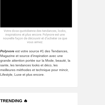
Votre dose quotidienne des tendances, looks,
inspirations et plus encore. Polyvore est une
nouvelle façon de découvrir et d’acheter ce que
vous aimez.
Polyvore
est votre source #1 des Tendances,
Magazine et source d’inspiration avec une
grande attention portée sur la Mode, beauté, la
sante, les tendances looks et déco, les
meilleures méthodes et technique pour mincir,
Lifestyle, Luxe et plus encore.
TRENDING 🔥