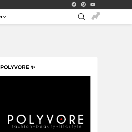
facebook
pinterest
youtube
SEARCH
on
POLYVORE ✨