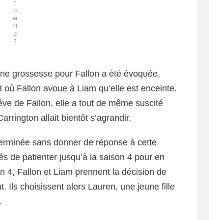
n
c
ei
nt
e
?
’une grossesse pour Fallon a été évoquée,
3 où Fallon avoue à Liam qu’elle est enceinte.
rêve de Fallon, elle a tout de même suscité
Carrington allait bientôt s’agrandir.
terminée sans donner de réponse à cette
és de patienter jusqu’à la saison 4 pour en
on 4, Fallon et Liam prennent la décision de
. Ils choisissent alors Lauren, une jeune fille
.