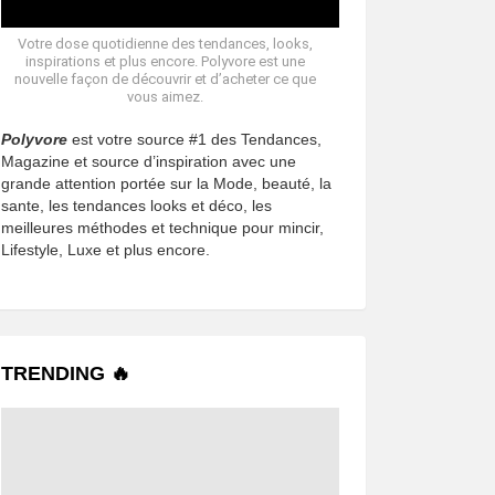
Votre dose quotidienne des tendances, looks,
inspirations et plus encore. Polyvore est une
nouvelle façon de découvrir et d’acheter ce que
vous aimez.
Polyvore
est votre source #1 des Tendances,
Magazine et source d’inspiration avec une
grande attention portée sur la Mode, beauté, la
sante, les tendances looks et déco, les
meilleures méthodes et technique pour mincir,
Lifestyle, Luxe et plus encore.
TRENDING 🔥