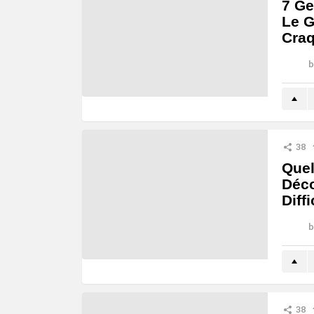
7 Ge
Le G
Craq
b
38
Quel
Déco
Diffi
b
38