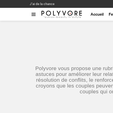
J’ai de la chance
Accueil
F
Menu
You are here:
Polyvore vous propose une rub
astuces pour améliorer leur rel
résolution de conflits, le renfo
croyons que les couples peuvent
couples qui o