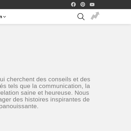
facebook
pinterest
youtube
SEARCH
on
i cherchent des conseils et des
és tels que la communication, la
 relation saine et heureuse. Nous
ger des histoires inspirantes de
épanouissante.