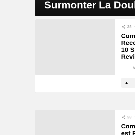
Surmonter La Dou
MORE
38
STORIES
Comm
Reco
10 S
Revi
b
38
Com
est 