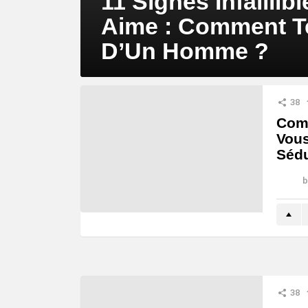
11 Signes Infaill
Aime : Comment Te
D’Un Homme ?
38
Comm
Vous
Sédu
b
38