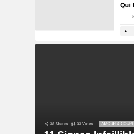
Qui 
b
38
Shares
33
Votes
AMOUR & COUP