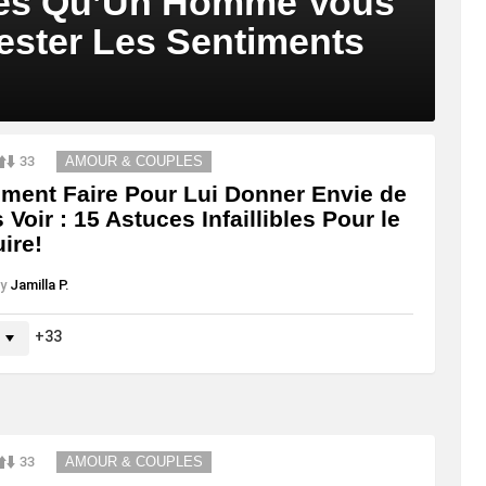
ibles Qu’Un Homme Vous
ster Les Sentiments
33
AMOUR & COUPLES
ent Faire Pour Lui Donner Envie de
 Voir : 15 Astuces Infaillibles Pour le
ire!
y
Jamilla P.
33
33
AMOUR & COUPLES