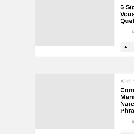
6 Si
Vous
Quel
b
38
Comm
Mani
Narc
Phra
b