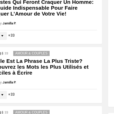
stes Qui Feront Craquer Un Homme:
uide Indispensable Pour Faire
uer L’Amour de Votre Vie!
y
Jamilla P.
33
33
AMOUR & COUPLES
le Est La Phrase La Plus Triste?
uvrez les Mots les Plus Utilisés et
ciles à Écrire
y
Jamilla P.
33
33
AMOUR & COUPLES