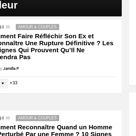
leur
33
AMOUR & COUPLES
ent Faire Réfléchir Son Ex et
nnaître Une Rupture Définitive ? Les
ignes Qui Prouvent Qu’Il Ne
endra Pas
y
Jamilla P.
33
33
AMOUR & COUPLES
ment Reconnaître Quand un Homme
Perturbé Par une Femme ? 10 Signes