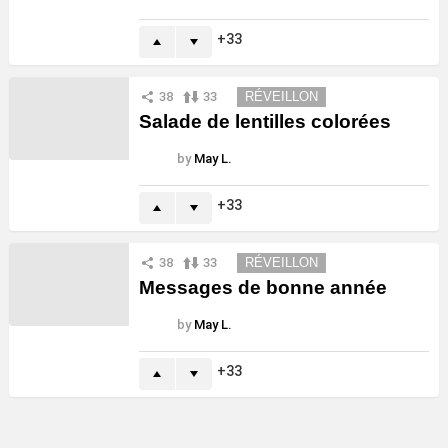
33
38
33
RÉVEILLON
Salade de lentilles colorées
by
May L.
33
38
33
RÉVEILLON
Messages de bonne année
by
May L.
33