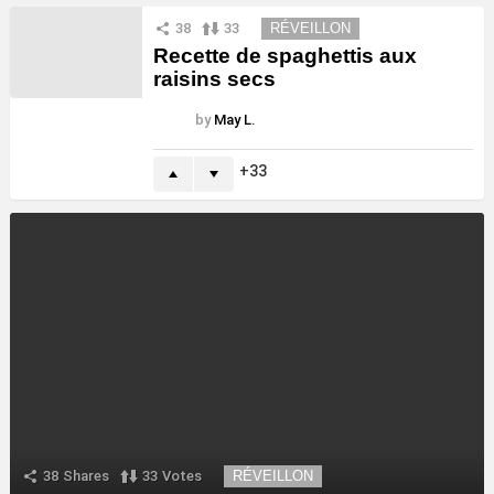
38
33
RÉVEILLON
Recette de spaghettis aux
raisins secs
by
May L.
33
38
Shares
33
Votes
RÉVEILLON