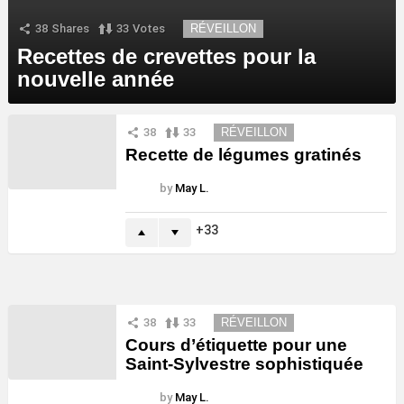
38
Shares
33
Votes
RÉVEILLON
Recettes de crevettes pour la
nouvelle année
38
33
RÉVEILLON
Recette de légumes gratinés
by
May L.
33
38
33
RÉVEILLON
Cours d’étiquette pour une
Saint-Sylvestre sophistiquée
by
May L.