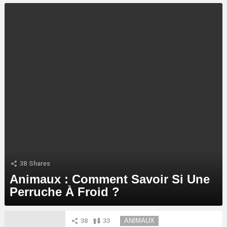
LATEST
STORY
38
Shares
Animaux : Comment Savoir Si Une
Perruche À Froid ?
MORE
38
33
ANIMAUX
STORIES