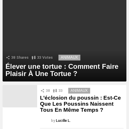
38
Shares
33
Votes
ANIMAUX
Élever une tortue : Comment Faire
Plaisir À Une Tortue ?
38
33
ANIMAUX
L’éclosion du poussin : Est-Ce
Que Les Poussins Naissent
Tous En Même Temps ?
by
Lucille L.