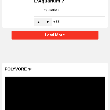
L’Aquarium ?
by
Lucille L.
33
Load More
POLYVORE ✨