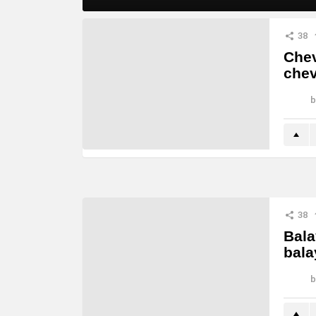
MORE
38
STORIES
Chev
chev
b
38
Bala
bala
b