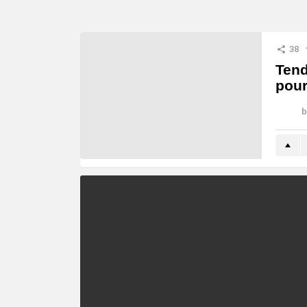
38
Tend
pour
b