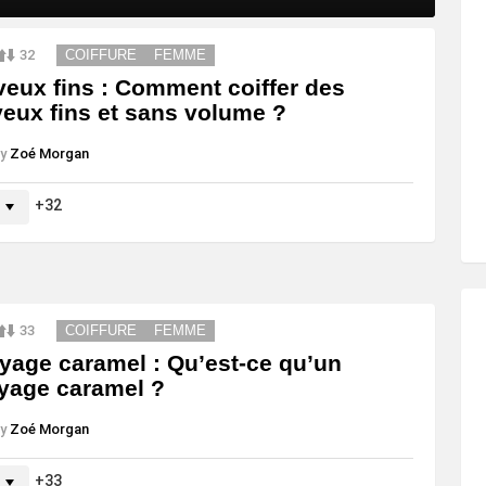
32
COIFFURE
FEMME
eux fins : Comment coiffer des
eux fins et sans volume ?
y
Zoé Morgan
32
33
COIFFURE
FEMME
yage caramel : Qu’est-ce qu’un
yage caramel ?
y
Zoé Morgan
33