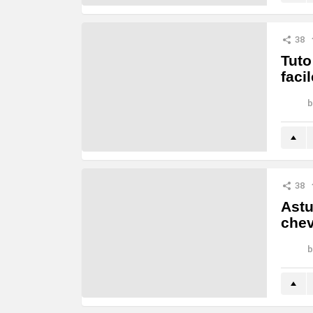
38
Tuto
faci
b
38
Astu
chev
b