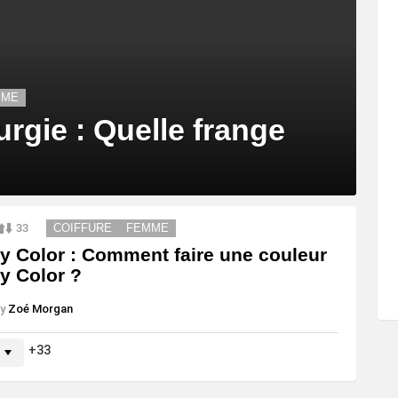
MME
urgie : Quelle frange
33
COIFFURE
FEMME
y Color : Comment faire une couleur
y Color ?
y
Zoé Morgan
33