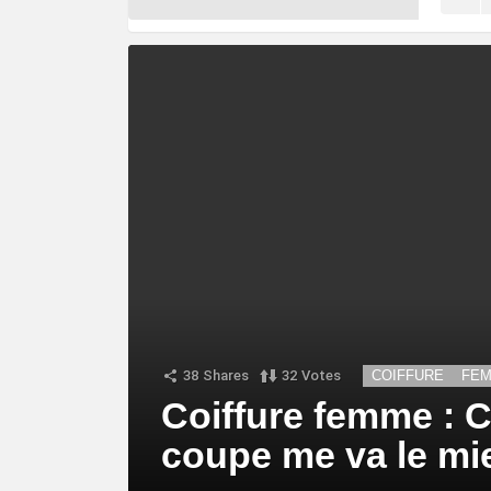
38
Shares
32
Votes
COIFFURE
FE
Coiffure femme : 
coupe me va le mi