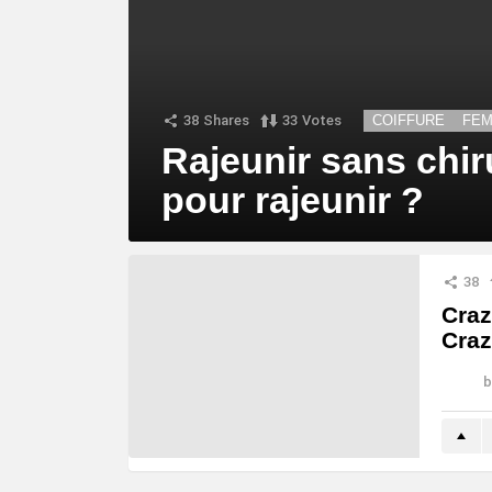
38
Shares
33
Votes
COIFFURE
FE
Rajeunir sans chir
pour rajeunir ?
38
Craz
Craz
b