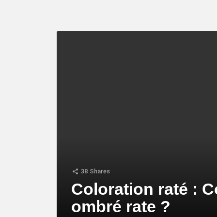
LATEST
STORY
38
Shares
Coloration raté : 
ombré rate ?