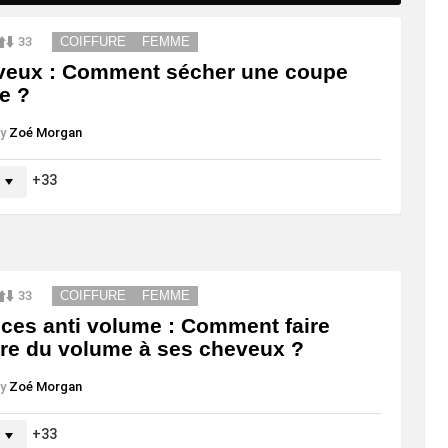
33
COIFFURE
FEMME
veux : Comment sécher une coupe
e ?
y
Zoé Morgan
33
33
COIFFURE
FEMME
ces anti volume : Comment faire
re du volume à ses cheveux ?
y
Zoé Morgan
33