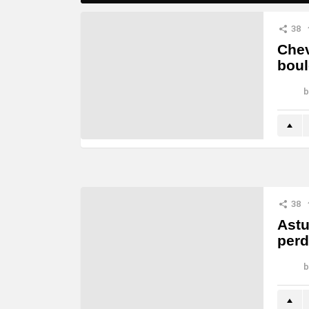
38
Che
boul
b
38
Astu
perd
b