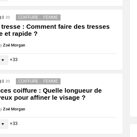
33
COIFFURE
FEMME
 tresse : Comment faire des tresses
le et rapide ?
y
Zoé Morgan
33
33
COIFFURE
FEMME
ces coiffure : Quelle longueur de
eux pour affiner le visage ?
y
Zoé Morgan
33