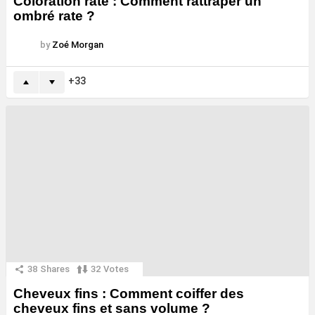
Coloration raté : Comment rattraper un
ombré rate ?
by
Zoé Morgan
33
38
Shares
32
Votes
Cheveux fins : Comment coiffer des
cheveux fins et sans volume ?