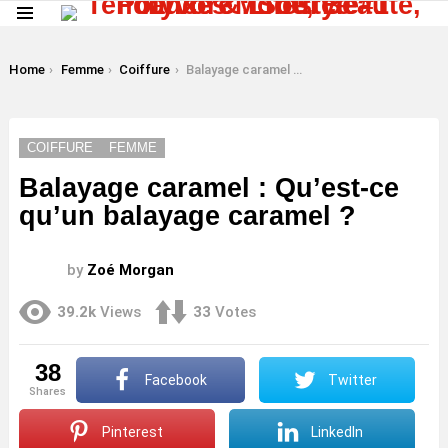
Menu
LATEST
STORIES
You are here:
Home
Femme
Coiffure
Balayage caramel : Qu’est-ce qu’un balayage caramel ?
COIFFURE
FEMME
Balayage caramel : Qu’est-ce
qu’un balayage caramel ?
by
Zoé Morgan
39.2k
Views
33
Votes
38
Facebook
Twitter
shares
Pinterest
LinkedIn