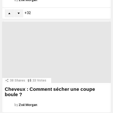
32
38
Shares
33
Votes
Cheveux : Comment sécher une coupe
boule ?
by
Zoé Morgan