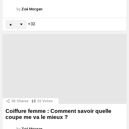
by
Zoé Morgan
32
38
Shares
32
Votes
Coiffure femme : Comment savoir quelle
coupe me va le mieux ?
by
Zoé Morgan