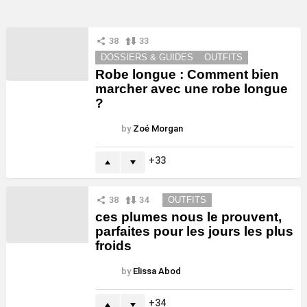
38
33
DOSSIERS & GUIDES
OUTFITS
Robe longue : Comment bien
marcher avec une robe longue
?
by
Zoé Morgan
33
38
34
OUTFITS
ces plumes nous le prouvent,
parfaites pour les jours les plus
froids
by
Elissa Abod
34