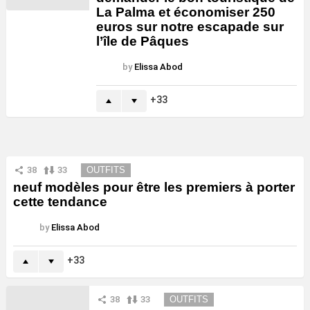
La Palma et économiser 250
euros sur notre escapade sur
l’île de Pâques
by
Elissa Abod
33
38
33
OUTFITS
neuf modèles pour être les premiers à porter
cette tendance
by
Elissa Abod
33
38
33
OUTFITS