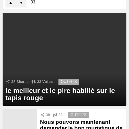
33
38
Shares
33
Votes
OUTFITS
le meilleur et le pire habillé sur le
tapis rouge
38
33
OUTFITS
Nous pouvons maintenant
demander le bon touristique de