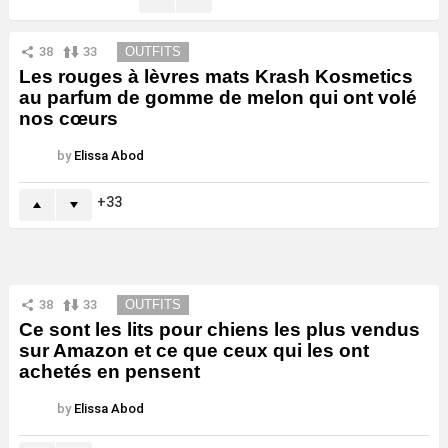
38
33
OUTFITS
Les rouges à lèvres mats Krash Kosmetics
au parfum de gomme de melon qui ont volé
nos cœurs
by
Elissa Abod
33
38
33
OUTFITS
Ce sont les lits pour chiens les plus vendus
sur Amazon et ce que ceux qui les ont
achetés en pensent
by
Elissa Abod