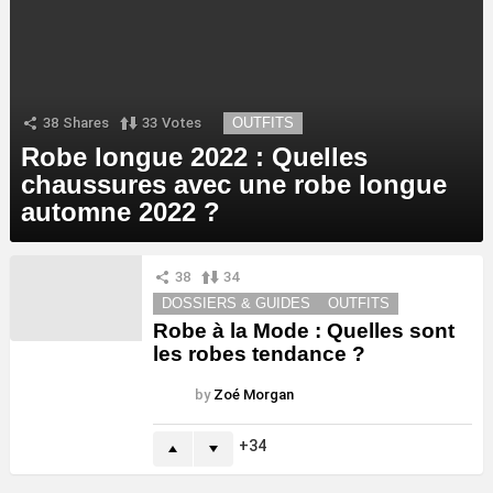
38
Shares
33
Votes
OUTFITS
Robe longue 2022 : Quelles
chaussures avec une robe longue
automne 2022 ?
38
34
DOSSIERS & GUIDES
OUTFITS
Robe à la Mode : Quelles sont
les robes tendance ?
by
Zoé Morgan
34