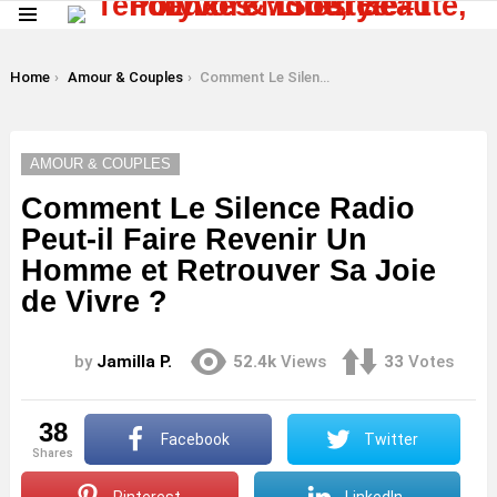
Menu
LATEST
STORIES
You are here:
Home
Amour & Couples
Comment Le Silence Radio Peut-il Faire Revenir Un Homme et Retrouver Sa Joie de Vivre ?
AMOUR & COUPLES
Comment Le Silence Radio
Peut-il Faire Revenir Un
Homme et Retrouver Sa Joie
de Vivre ?
by
Jamilla P.
52.4k
Views
33
Votes
38
Facebook
Twitter
shares