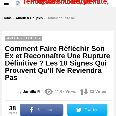
Menu
LATEST
STORIES
You are here:
Home
Amour & Couples
Comment Faire Réfléchir Son Ex et Reconnaître Une Rupture Définitive ? Les 10 Signes Qui Prouvent Qu’Il Ne Reviendra Pas
AMOUR & COUPLES
Comment Faire Réfléchir Son
Ex et Reconnaître Une Rupture
Définitive ? Les 10 Signes Qui
Prouvent Qu’Il Ne Reviendra
Pas
by
Jamilla P.
41.9k
Views
33
Votes
38
Facebook
Twitter
shares