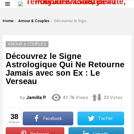
Menu
LATEST
STORIES
You are here:
Home
Amour & Couples
Découvrez le Signe Astrologique Qui Ne Retourne Jamais avec son Ex : Le Verseau
AMOUR & COUPLES
Découvrez le Signe
Astrologique Qui Ne Retourne
Jamais avec son Ex : Le
Verseau
by
Jamilla P.
41.7k
Views
33
Votes
38
Facebook
Twitter
shares