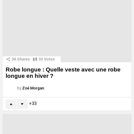
38
Shares
33
Votes
Robe longue : Quelle veste avec une robe
longue en hiver ?
by
Zoé Morgan
33