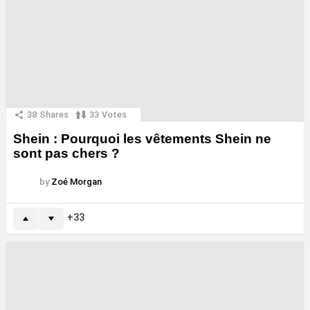
38
Shares
33
Votes
Shein : Pourquoi les vêtements Shein ne
sont pas chers ?
by
Zoé Morgan
33