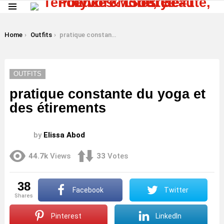
Menu
LATEST
STORIES
You are here:
Home
Outfits
pratique constante du yoga et des étirements
OUTFITS
pratique constante du yoga et
des étirements
by
Elissa Abod
44.7k
Views
33
Votes
38
Facebook
Twitter
shares
Pinterest
LinkedIn