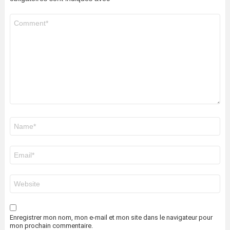
Commentaire
*
Nom
*
E-
mail
*
Site
web
Enregistrer mon nom, mon e-mail et mon site dans le navigateur pour
mon prochain commentaire.