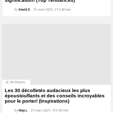
signification! (Top Tendances)
by
David D.
21 mars 2021, 21 h 40 min
38
Shares
Les 30 décolletés audacieux les plus
époustouflants et des conseils incroyables
pour le porter! (Inspirations)
by
May L.
27 mars 2021, 19 h 03 min