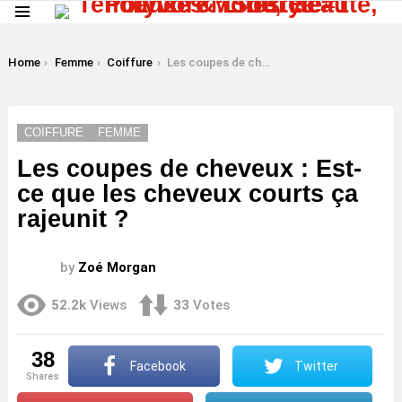
Menu
LATEST
STORIES
You are here:
Home
Femme
Coiffure
Les coupes de cheveux : Est-ce que les cheveux courts ça rajeunit ?
COIFFURE
FEMME
Les coupes de cheveux : Est-
ce que les cheveux courts ça
rajeunit ?
by
Zoé Morgan
52.2k
Views
33
Votes
38
Facebook
Twitter
shares