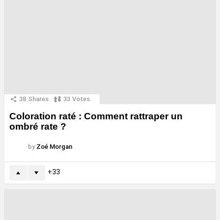
38
Shares
33
Votes
Coloration raté : Comment rattraper un
ombré rate ?
by
Zoé Morgan
33