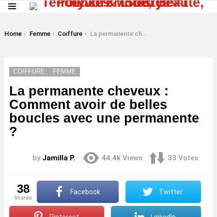
Menu
LATEST
STORIES
You are here:
Home
Femme
Coiffure
La permanente cheveux : Comment avoir de belles boucles avec une permanente ?
COIFFURE
FEMME
La permanente cheveux :
Comment avoir de belles
boucles avec une permanente
?
by
Jamilla P.
44.4k
Views
33
Votes
38
Facebook
Twitter
shares