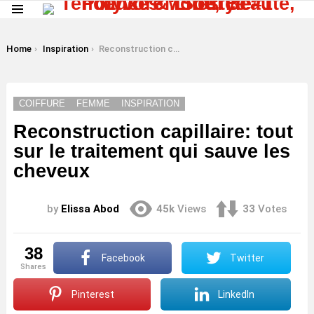
Menu
LATEST
STORIES
You are here:
Home
Inspiration
Reconstruction capillaire: tout sur le traitement qui sauve les cheveux
COIFFURE
FEMME
INSPIRATION
Reconstruction capillaire: tout
sur le traitement qui sauve les
cheveux
by
Elissa Abod
45k
Views
33
Votes
38
Facebook
Twitter
shares
Pinterest
LinkedIn