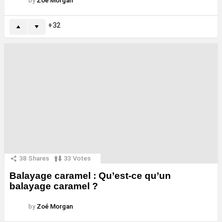
by
Zoé Morgan
32
38
Shares
33
Votes
Balayage caramel : Qu’est-ce qu’un
balayage caramel ?
by
Zoé Morgan