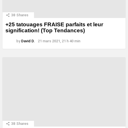
38
Shares
+25 tatouages ​​FRAISE parfaits et leur
signification! (Top Tendances)
by
David D.
21 mars 2021, 21 h 40 min
38
Shares