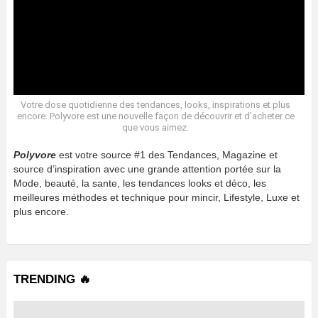
Votre dose quotidienne des tendances, looks, inspirations et plus
encore. Polyvore est une nouvelle façon de découvrir et d’acheter ce
que vous aimez.
Polyvore
est votre source #1 des Tendances, Magazine et
source d’inspiration avec une grande attention portée sur la
Mode, beauté, la sante, les tendances looks et déco, les
meilleures méthodes et technique pour mincir, Lifestyle, Luxe et
plus encore.
TRENDING 🔥