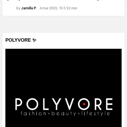
by
Jamilla P.
4 mai 2023, 15 h 52 min
POLYVORE ✨