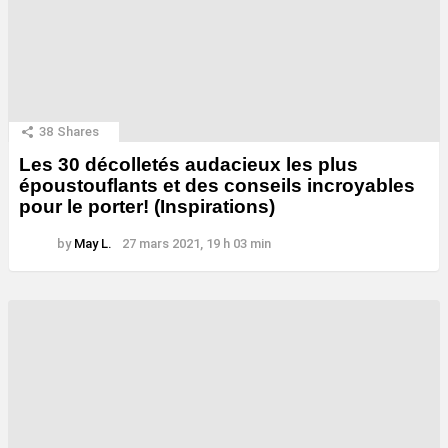
38
Shares
Les 30 décolletés audacieux les plus
époustouflants et des conseils incroyables
pour le porter! (Inspirations)
by
May L.
27 mars 2021, 19 h 03 min