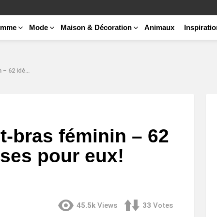
emme
Mode
Maison & Décoration
Animaux
Inspirati
our eux! (Photos)
t-bras féminin – 62
uses pour eux!
45.5k
Views
33
Votes