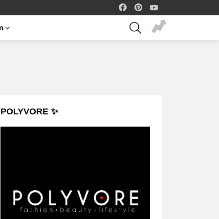
facebook
pinterest
youtube
SEARCH
on
POLYVORE ✨