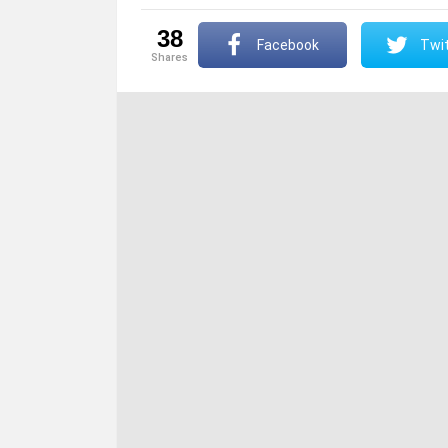
38
Facebook
Twit
shares