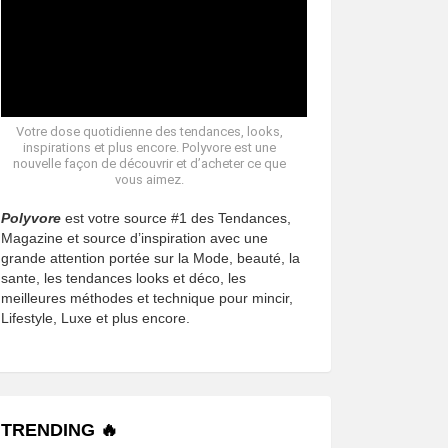
Votre dose quotidienne des tendances, looks,
inspirations et plus encore. Polyvore est une
nouvelle façon de découvrir et d’acheter ce que
vous aimez.
Polyvore
est votre source #1 des Tendances,
Magazine et source d’inspiration avec une
grande attention portée sur la Mode, beauté, la
sante, les tendances looks et déco, les
meilleures méthodes et technique pour mincir,
Lifestyle, Luxe et plus encore.
TRENDING 🔥