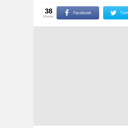
38
Facebook
Twit
shares