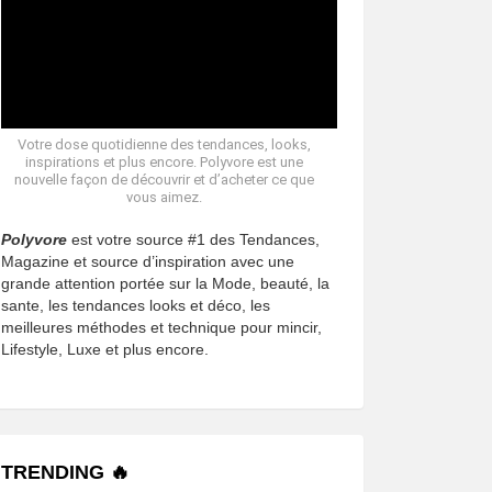
Votre dose quotidienne des tendances, looks,
inspirations et plus encore. Polyvore est une
nouvelle façon de découvrir et d’acheter ce que
vous aimez.
Polyvore
est votre source #1 des Tendances,
Magazine et source d’inspiration avec une
grande attention portée sur la Mode, beauté, la
sante, les tendances looks et déco, les
meilleures méthodes et technique pour mincir,
Lifestyle, Luxe et plus encore.
TRENDING 🔥