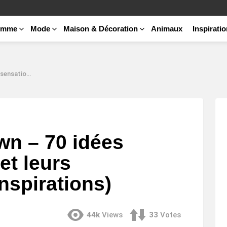
emme
Mode
Maison & Décoration
Animaux
Inspirati
ons! (Inspirations)
wn – 70 idées
et leurs
Inspirations)
44k
Views
33
Votes