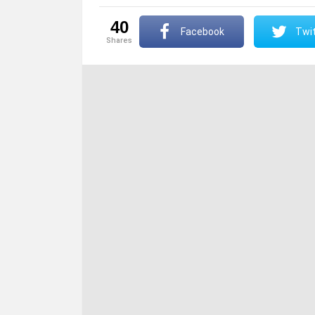
40
Facebook
Twit
shares