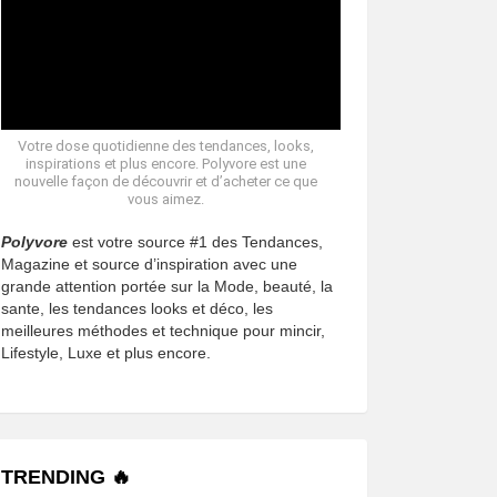
Votre dose quotidienne des tendances, looks,
inspirations et plus encore. Polyvore est une
nouvelle façon de découvrir et d’acheter ce que
vous aimez.
Polyvore
est votre source #1 des Tendances,
Magazine et source d’inspiration avec une
grande attention portée sur la Mode, beauté, la
sante, les tendances looks et déco, les
meilleures méthodes et technique pour mincir,
Lifestyle, Luxe et plus encore.
TRENDING 🔥