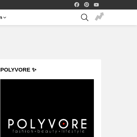
facebook
pinterest
youtube
SEARCH
on
POLYVORE ✨