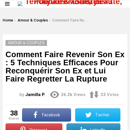
Menu
LATEST
STORIES
You are here:
Home
Amour & Couples
Comment Faire Revenir Son Ex : 5 Techniques Efficaces Pour Reconquérir Son Ex et Lui Faire Regretter La Rupture
AMOUR & COUPLES
Comment Faire Revenir Son Ex
: 5 Techniques Efficaces Pour
Reconquérir Son Ex et Lui
Faire Regretter La Rupture
by
Jamilla P.
26.2k
Views
33
Votes
38
Facebook
Twitter
shares