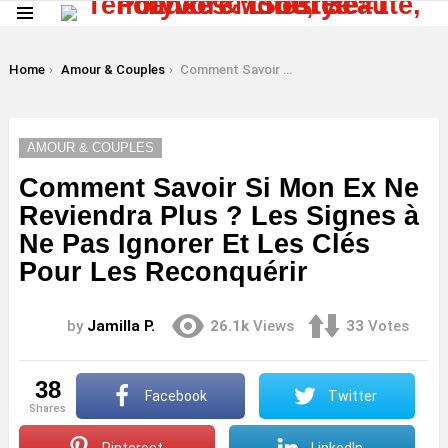
Menu
LATEST
STORIES
You are here:
Home
Amour & Couples
Comment Savoir Si Mon Ex Ne Reviendra Plus ? Les Signes à Ne Pas Ignorer Et Les Clés Pour Les Reconquérir
AMOUR & COUPLES
Comment Savoir Si Mon Ex Ne
Reviendra Plus ? Les Signes à
Ne Pas Ignorer Et Les Clés
Pour Les Reconquérir
by
Jamilla P.
26.1k
Views
33
Votes
38
Facebook
Twitter
shares