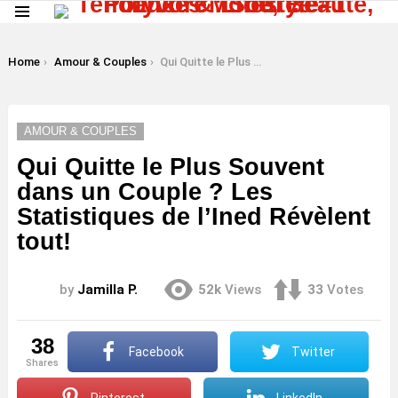
Menu
LATEST
STORIES
You are here:
Home
Amour & Couples
Qui Quitte le Plus Souvent dans un Couple ? Les Statistiques de l’Ined Révèlent tout!
AMOUR & COUPLES
Qui Quitte le Plus Souvent
dans un Couple ? Les
Statistiques de l’Ined Révèlent
tout!
by
Jamilla P.
52k
Views
33
Votes
38
Facebook
Twitter
shares