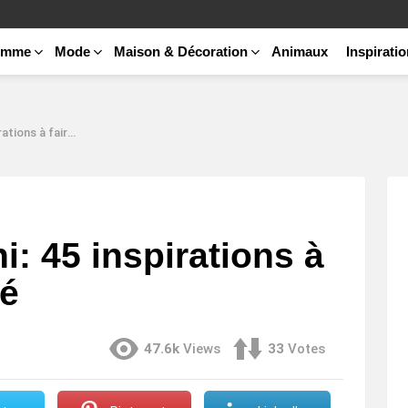
emme
Mode
Maison & Décoration
Animaux
Inspirati
aire vibrer en été
i: 45 inspirations à
té
47.6k
Views
33
Votes