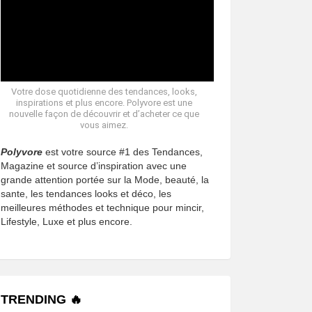
Votre dose quotidienne des tendances, looks,
inspirations et plus encore. Polyvore est une
nouvelle façon de découvrir et d’acheter ce que
vous aimez.
Polyvore
est votre source #1 des Tendances,
Magazine et source d’inspiration avec une
grande attention portée sur la Mode, beauté, la
sante, les tendances looks et déco, les
meilleures méthodes et technique pour mincir,
Lifestyle, Luxe et plus encore.
TRENDING 🔥