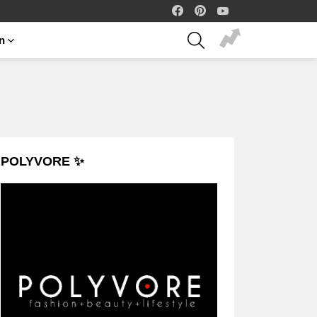
facebook
pinterest
youtube
SEARCH
on
POLYVORE ✨