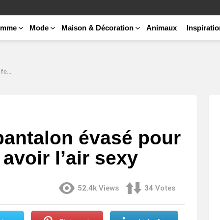
emme
Mode
Maison & Décoration
Animaux
Inspirati
sexy
pantalon évasé pour
voir l’air sexy
52.4k
Views
34
Votes