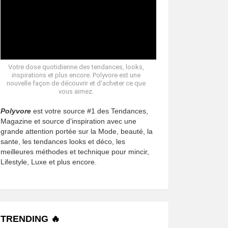
Votre dose quotidienne des tendances, looks,
inspirations et plus encore. Polyvore est une
nouvelle façon de découvrir et d’acheter ce que
vous aimez.
Polyvore
est votre source #1 des Tendances,
Magazine et source d’inspiration avec une
grande attention portée sur la Mode, beauté, la
sante, les tendances looks et déco, les
meilleures méthodes et technique pour mincir,
Lifestyle, Luxe et plus encore.
TRENDING 🔥