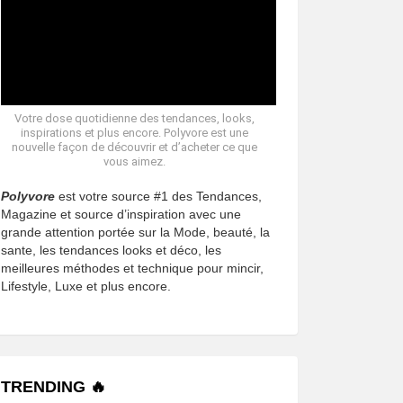
Votre dose quotidienne des tendances, looks,
inspirations et plus encore. Polyvore est une
nouvelle façon de découvrir et d’acheter ce que
vous aimez.
Polyvore
est votre source #1 des Tendances,
Magazine et source d’inspiration avec une
grande attention portée sur la Mode, beauté, la
sante, les tendances looks et déco, les
meilleures méthodes et technique pour mincir,
Lifestyle, Luxe et plus encore.
TRENDING 🔥