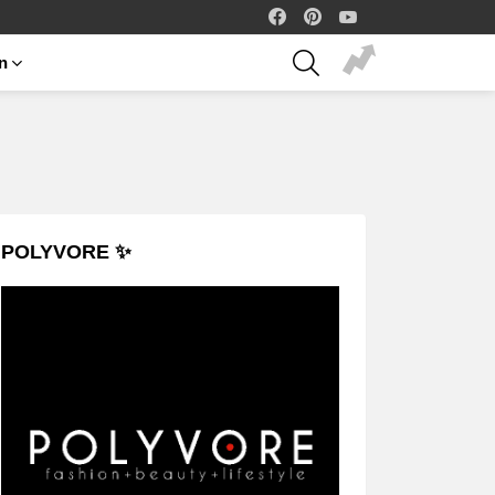
facebook
pinterest
youtube
SEARCH
on
POLYVORE ✨