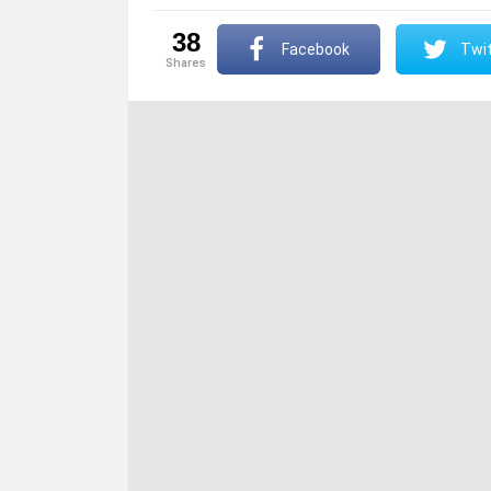
38
Facebook
Twit
shares