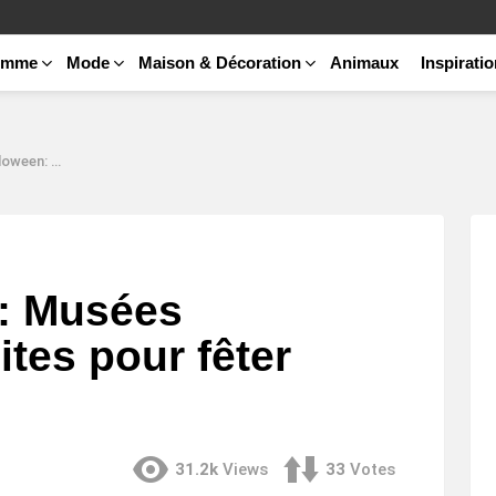
emme
Mode
Maison & Décoration
Animaux
Inspirati
ter Halloween
 : Musées
ites pour fêter
31.2k
Views
33
Votes