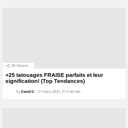
38
Shares
+25 tatouages ​​FRAISE parfaits et leur
signification! (Top Tendances)
by
David D.
21 mars 2021, 21 h 40 min