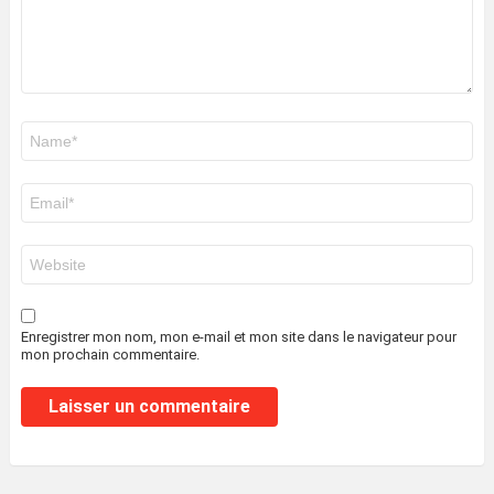
Nom
*
E-
mail
*
Site
web
Enregistrer mon nom, mon e-mail et mon site dans le navigateur pour
mon prochain commentaire.