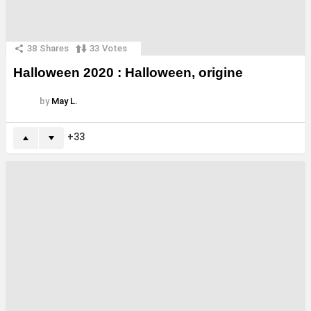
38
Shares
33
Votes
Halloween 2020 : Halloween, origine
by
May L.
33