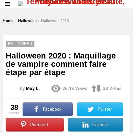
Menu
LATEST
STORIES
You are here:
Home
Halloween
Halloween 2020 : Maquillage de vampire comment faire étape par étape
HALLOWEEN
Halloween 2020 : Maquillage
de vampire comment faire
étape par étape
by
May L.
26.1k
Views
33
Votes
38
Facebook
Twitter
shares
Pinterest
LinkedIn