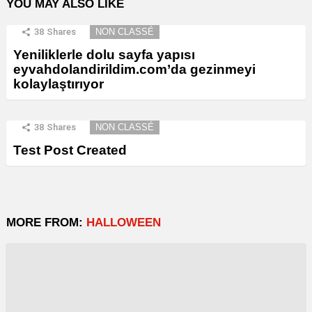
YOU MAY ALSO LIKE
38
Shares
NON CLASSÉ
Yeniliklerle dolu sayfa yapısı
eyvahdolandirildim.com’da gezinmeyi
kolaylaştırıyor
38
Shares
NON CLASSÉ
Test Post Created
MORE FROM:
HALLOWEEN