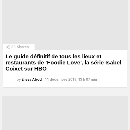
38
Shares
Le guide définitif de tous les lieux et
restaurants de 'Foodie Love', la série Isabel
Coixet sur HBO
by
Elissa Abod
11 décembre 2019, 13 h 07 min