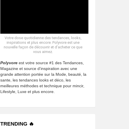
Votre dose quotidienne des tendances, looks,
inspirations et plus encore. Polyvore est une
nouvelle façon de découvrir et d’acheter ce que
vous aimez.
Polyvore
est votre source #1 des Tendances,
Magazine et source d’inspiration avec une
grande attention portée sur la Mode, beauté, la
sante, les tendances looks et déco, les
meilleures méthodes et technique pour mincir,
Lifestyle, Luxe et plus encore.
TRENDING 🔥