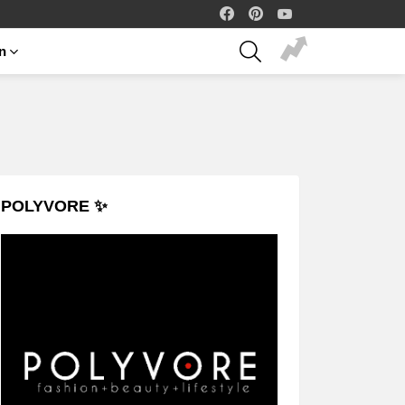
facebook
pinterest
youtube
SEARCH
on
POLYVORE ✨