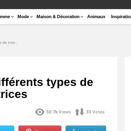
emme
Mode
Maison & Décoration
Animaux
Inspirati
dévastatrices
fférents types de
rices
50.7k
Views
33
Votes