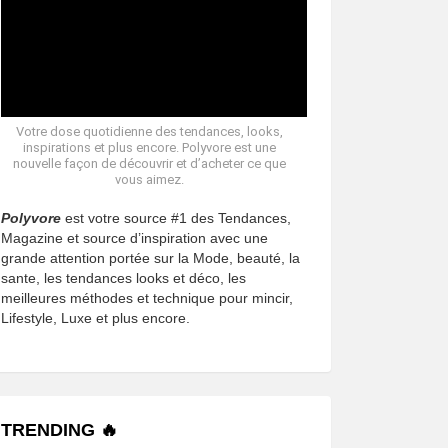
Votre dose quotidienne des tendances, looks,
inspirations et plus encore. Polyvore est une
nouvelle façon de découvrir et d’acheter ce que
vous aimez.
Polyvore
est votre source #1 des Tendances,
Magazine et source d’inspiration avec une
grande attention portée sur la Mode, beauté, la
sante, les tendances looks et déco, les
meilleures méthodes et technique pour mincir,
Lifestyle, Luxe et plus encore.
TRENDING 🔥