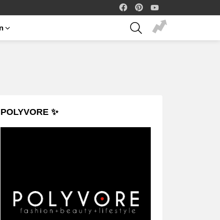
facebook
pinterest
youtube
SEARCH
on
POLYVORE ✨