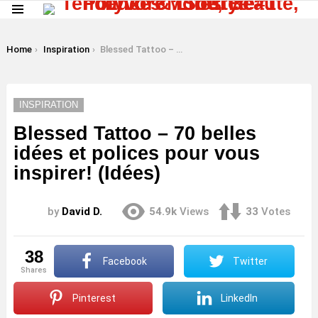
Menu
LATEST
STORIES
You are here:
Home
Inspiration
Blessed Tattoo – 70 belles idées et polices pour vous inspirer! (Idées)
INSPIRATION
Blessed Tattoo – 70 belles
idées et polices pour vous
inspirer! (Idées)
by
David D.
54.9k
Views
33
Votes
38
Facebook
Twitter
shares
Pinterest
LinkedIn