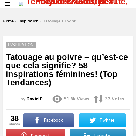
Menu
LATEST
STORIES
You are here:
Home
Inspiration
Tatouage au poivre – qu’est-ce que cela signifie? 58 inspirations féminines! (Top Tendances)
INSPIRATION
Tatouage au poivre – qu’est-ce
que cela signifie? 58
inspirations féminines! (Top
Tendances)
by
David D.
51.6k
Views
33
Votes
38
Facebook
Twitter
shares