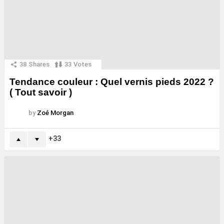
38
Shares
33
Votes
Tendance couleur : Quel vernis pieds 2022 ?
( Tout savoir )
by
Zoé Morgan
33