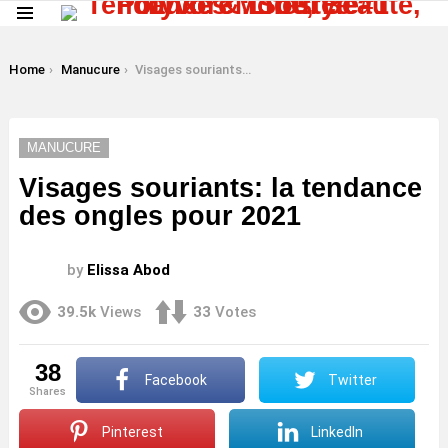
Menu
LATEST
STORIES
You are here:
Home
Manucure
Visages souriants: la tendance des ongles pour 2021
MANUCURE
Visages souriants: la tendance
des ongles pour 2021
by
Elissa Abod
39.5k
Views
33
Votes
38
Facebook
Twitter
shares
Pinterest
LinkedIn