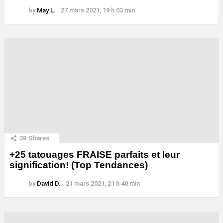
by
May L.
27 mars 2021, 19 h 03 min
38
Shares
+25 tatouages ​​FRAISE parfaits et leur
signification! (Top Tendances)
by
David D.
21 mars 2021, 21 h 40 min