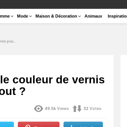
emme
Mode
Maison & Décoration
Animaux
Inspirati
 avec tout ?
le couleur de vernis
tout ?
49.5k
Views
32
Votes