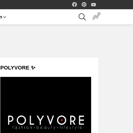
facebook
pinterest
youtube
SEARCH
on
POLYVORE ✨