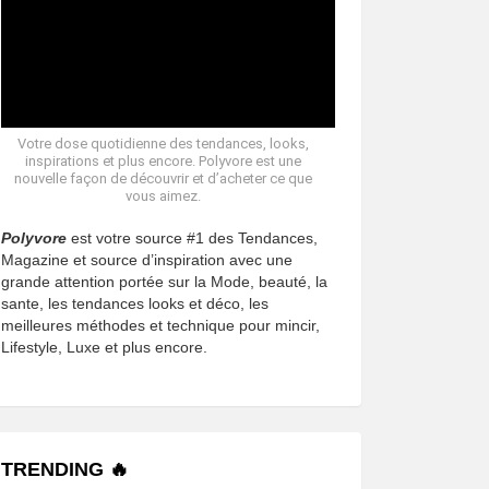
Votre dose quotidienne des tendances, looks,
inspirations et plus encore. Polyvore est une
nouvelle façon de découvrir et d’acheter ce que
vous aimez.
Polyvore
est votre source #1 des Tendances,
Magazine et source d’inspiration avec une
grande attention portée sur la Mode, beauté, la
sante, les tendances looks et déco, les
meilleures méthodes et technique pour mincir,
Lifestyle, Luxe et plus encore.
TRENDING 🔥