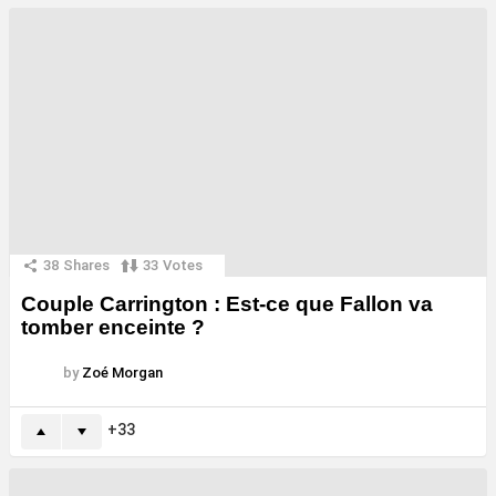
38
Shares
33
Votes
Couple Carrington : Est-ce que Fallon va
tomber enceinte ?
by
Zoé Morgan
33