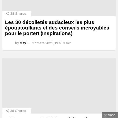
38
Shares
Les 30 décolletés audacieux les plus
époustouflants et des conseils incroyables
pour le porter! (Inspirations)
by
May L.
27 mars 2021, 19 h 03 min
38
Shares
close