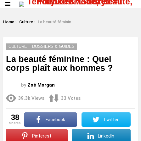
Menu
LATEST
STORIES
You are here:
Home
Culture
La beauté féminine : Quel corps plaît aux hommes ?
CULTURE
DOSSIERS & GUIDES
La beauté féminine : Quel
corps plaît aux hommes ?
by
Zoé Morgan
39.3k
Views
33
Votes
38
Facebook
Twitter
shares
Pinterest
LinkedIn