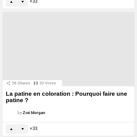
33
38
Shares
33
Votes
La patine en coloration : Pourquoi faire une
patine ?
by
Zoé Morgan
33