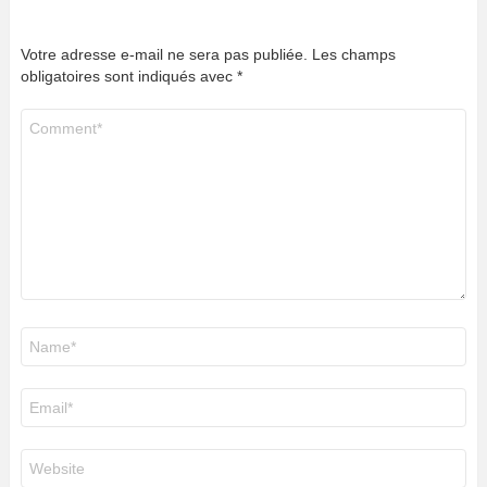
Votre adresse e-mail ne sera pas publiée.
Les champs
obligatoires sont indiqués avec
*
Commentaire
*
Nom
*
E-
mail
*
Site
web