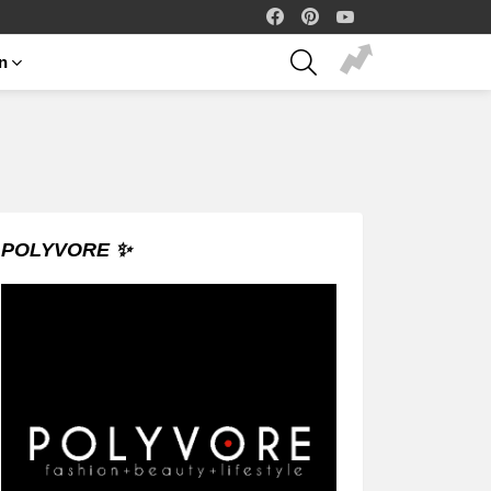
facebook
pinterest
youtube
SEARCH
on
POLYVORE ✨