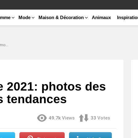
emme
Mode
Maison & Décoration
Animaux
Inspirati
ances
e 2021: photos des
s tendances
49.7k
Views
33
Votes