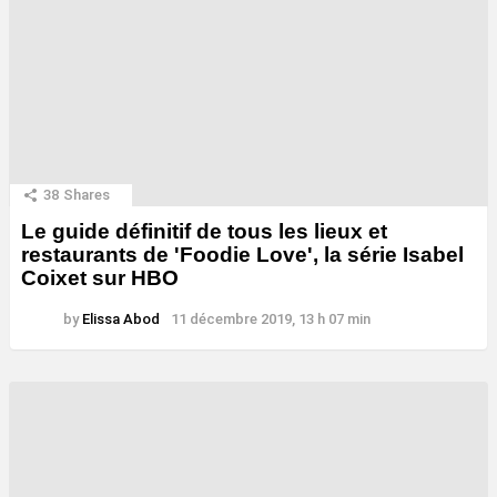
38
Shares
Le guide définitif de tous les lieux et
restaurants de 'Foodie Love', la série Isabel
Coixet sur HBO
by
Elissa Abod
11 décembre 2019, 13 h 07 min