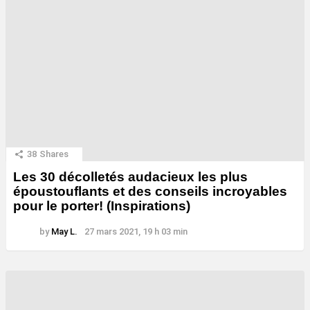
38
Shares
Les 30 décolletés audacieux les plus
époustouflants et des conseils incroyables
pour le porter! (Inspirations)
by
May L.
27 mars 2021, 19 h 03 min