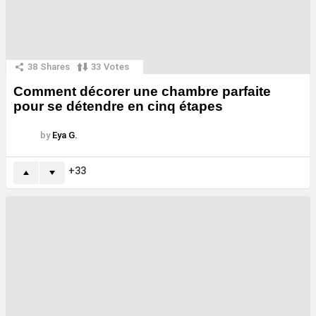
38
Shares
33
Votes
Comment décorer une chambre parfaite
pour se détendre en cinq étapes
by
Eya G.
33