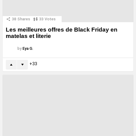
38
Shares
33
Votes
Les meilleures offres de Black Friday en
matelas et literie
by
Eya G.
33