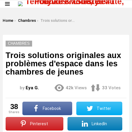
Menu
LATEST
STORIES
You are here:
Home
Chambres
Trois solutions originales aux problèmes d'espace dans les chambres de jeunes
CHAMBRES
Trois solutions originales aux
problèmes d'espace dans les
chambres de jeunes
by
Eya G.
42k
Views
33
Votes
38
Facebook
Twitter
shares
Pinterest
LinkedIn