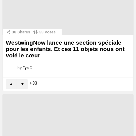
38
Shares
33
Votes
WestwingNow lance une section spéciale
pour les enfants. Et ces 11 objets nous ont
volé le cœur
by
Eya G.
33