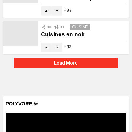
33
38
33
CUISINE
Cuisines en noir
33
Load More
POLYVORE ✨