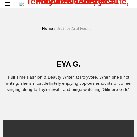
Menu
You are here:
Home
Author Archives: Eya G.
EYA G.
Full Time Fashion & Beauty Writer at Polyvore. When she’s not
writing, she is most definitely enjoying copious amounts of coffee,
singing along to Taylor Swift, and binge watching ‘Gilmore Girls’.
LATEST
STORY