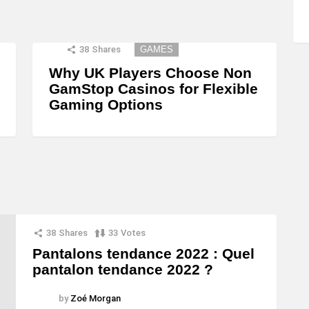
38
Shares
GAMES
Why UK Players Choose Non
GamStop Casinos for Flexible
Gaming Options
38
Shares
33
Votes
Pantalons tendance 2022 : Quel
pantalon tendance 2022 ?
by
Zoé Morgan