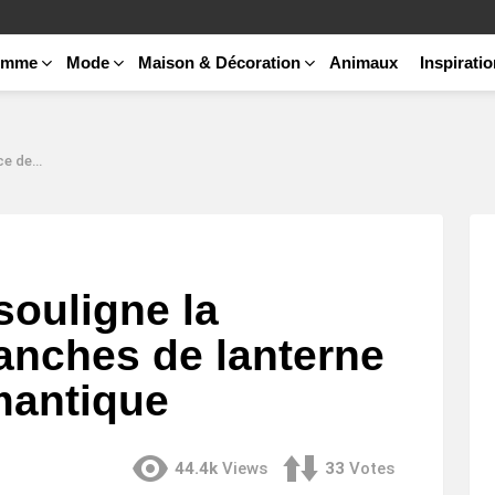
emme
Mode
Maison & Décoration
Animaux
Inspirati
 romantique
souligne la
anches de lanterne
mantique
44.4k
Views
33
Votes