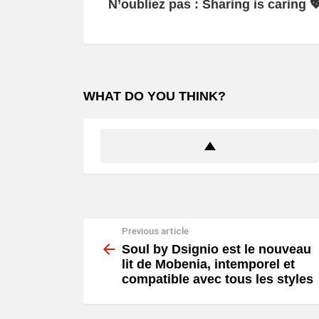
N’oubliez pas : Sharing is caring 
WHAT DO YOU THINK?
Previous article
See
more
Soul by Dsignio est le nouveau
lit de Mobenia, intemporel et
compatible avec tous les styles