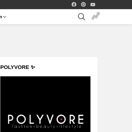
facebook
pinterest
youtube
SEARCH
on
POLYVORE ✨