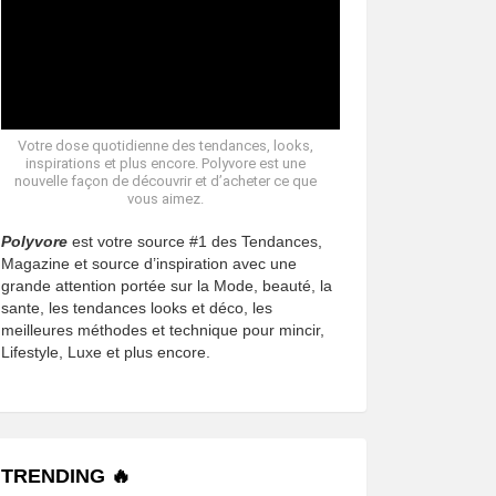
Votre dose quotidienne des tendances, looks,
inspirations et plus encore. Polyvore est une
nouvelle façon de découvrir et d’acheter ce que
vous aimez.
Polyvore
est votre source #1 des Tendances,
Magazine et source d’inspiration avec une
grande attention portée sur la Mode, beauté, la
sante, les tendances looks et déco, les
meilleures méthodes et technique pour mincir,
Lifestyle, Luxe et plus encore.
TRENDING 🔥