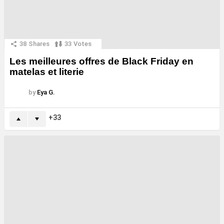
38
Shares
33
Votes
Les meilleures offres de Black Friday en
matelas et literie
by
Eya G.
33