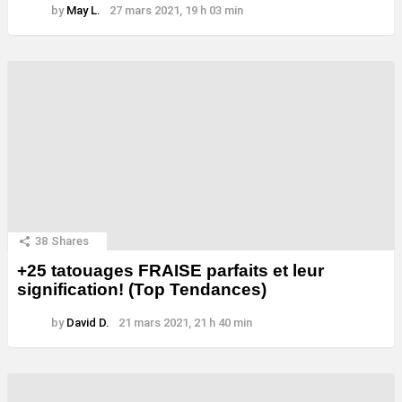
by
May L.
27 mars 2021, 19 h 03 min
38
Shares
+25 tatouages ​​FRAISE parfaits et leur
signification! (Top Tendances)
by
David D.
21 mars 2021, 21 h 40 min