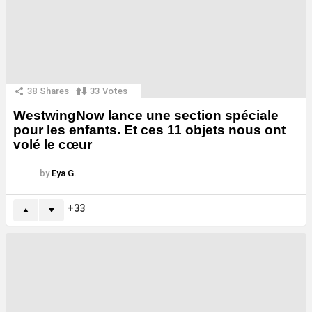
38
Shares
33
Votes
WestwingNow lance une section spéciale
pour les enfants. Et ces 11 objets nous ont
volé le cœur
by
Eya G.
33