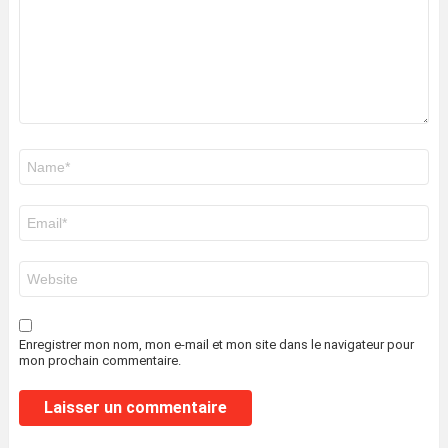
Nom
*
E-
mail
*
Site
web
Enregistrer mon nom, mon e-mail et mon site dans le navigateur pour
mon prochain commentaire.