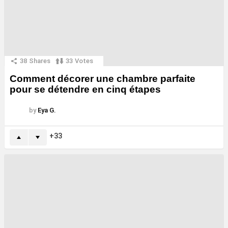
38
Shares
33
Votes
Comment décorer une chambre parfaite
pour se détendre en cinq étapes
by
Eya G.
33