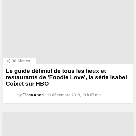
38
Shares
Le guide définitif de tous les lieux et
restaurants de 'Foodie Love', la série Isabel
Coixet sur HBO
by
Elissa Abod
11 décembre 2019, 13 h 07 min