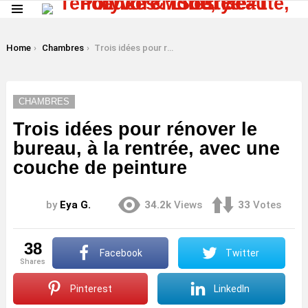
Menu
LATEST
STORIES
You are here:
Home
Chambres
Trois idées pour rénover le bureau, à la rentrée, avec une couche de peinture
CHAMBRES
Trois idées pour rénover le
bureau, à la rentrée, avec une
couche de peinture
by
Eya G.
34.2k
Views
33
Votes
38
Facebook
Twitter
shares
Pinterest
LinkedIn