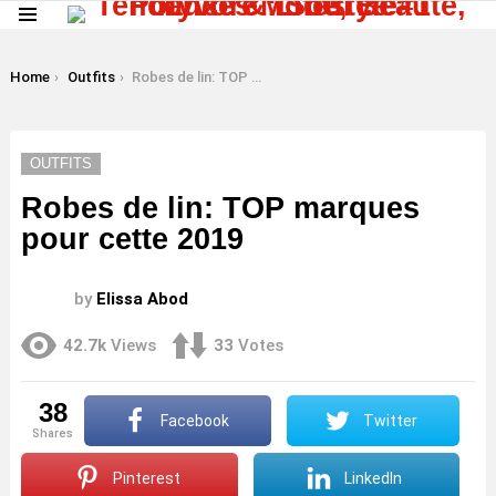
Menu
LATEST
STORIES
You are here:
Home
Outfits
Robes de lin: TOP marques pour cette 2019
OUTFITS
Robes de lin: TOP marques
pour cette 2019
by
Elissa Abod
42.7k
Views
33
Votes
38
Facebook
Twitter
shares
Pinterest
LinkedIn