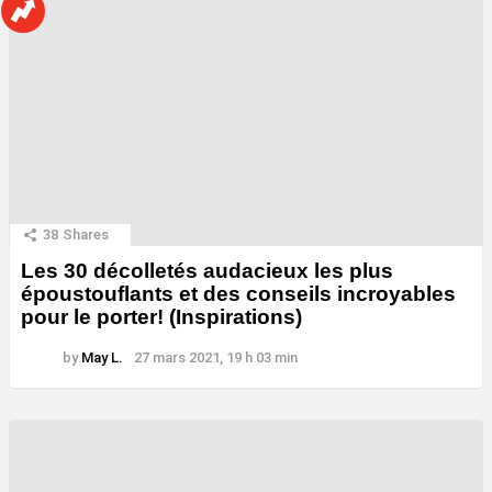
38
Shares
Les 30 décolletés audacieux les plus
époustouflants et des conseils incroyables
pour le porter! (Inspirations)
by
May L.
27 mars 2021, 19 h 03 min