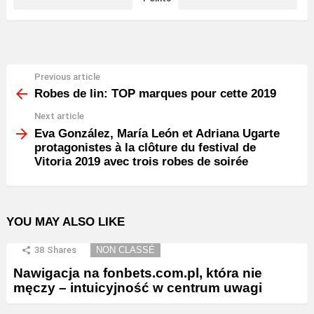
Previous article
See
more
Robes de lin: TOP marques pour cette 2019
Next article
Eva González, María León et Adriana Ugarte
protagonistes à la clôture du festival de
Vitoria 2019 avec trois robes de soirée
YOU MAY ALSO LIKE
38
Shares
NON CLASSÉ
Nawigacja na fonbets.com.pl, która nie
męczy – intuicyjność w centrum uwagi