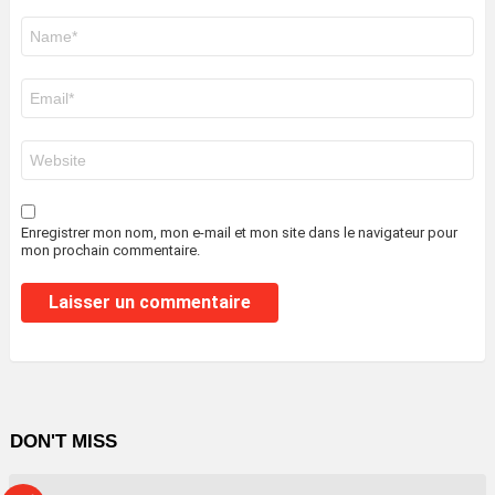
Nom
*
E-
mail
*
Site
web
Enregistrer mon nom, mon e-mail et mon site dans le navigateur pour
mon prochain commentaire.
DON'T MISS