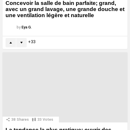
Concevoir la salle de bain parfaite; grand,
avec un grand lavage, une grande douche et
une ventilation légère et naturelle
by
Eya G.
33
38
Shares
33
Votes
La tendance la plus pratique; ouvrir des