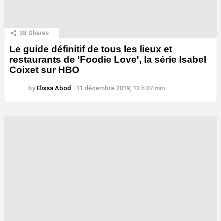
38
Shares
Le guide définitif de tous les lieux et
restaurants de 'Foodie Love', la série Isabel
Coixet sur HBO
by
Elissa Abod
11 décembre 2019, 13 h 07 min