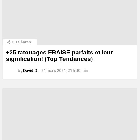
38
Shares
+25 tatouages ​​FRAISE parfaits et leur
signification! (Top Tendances)
by
David D.
21 mars 2021, 21 h 40 min