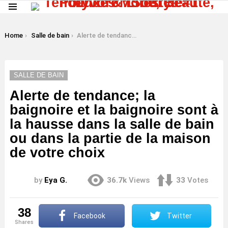
Menu
LATEST
STORIES
You are here:
Home
Salle de bain
Alerte de tendance; la baignoire et la baignoire sont à la hausse dans la salle de bain ou dans la partie de la maison de votre choix
SALLE DE BAIN
Alerte de tendance; la
baignoire et la baignoire sont à
la hausse dans la salle de bain
ou dans la partie de la maison
de votre choix
by
Eya G.
36.7k
Views
33
Votes
38
Facebook
Twitter
shares