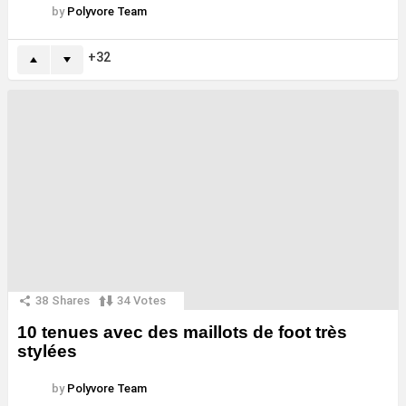
by
Polyvore Team
32
38
Shares
34
Votes
10 tenues avec des maillots de foot très
stylées
by
Polyvore Team