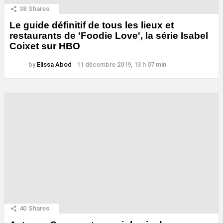
38
Shares
Le guide définitif de tous les lieux et
restaurants de 'Foodie Love', la série Isabel
Coixet sur HBO
by
Elissa Abod
11 décembre 2019, 13 h 07 min
40
Shares