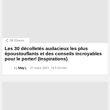
38
Shares
Les 30 décolletés audacieux les plus
époustouflants et des conseils incroyables
pour le porter! (Inspirations)
by
May L.
27 mars 2021, 19 h 03 min