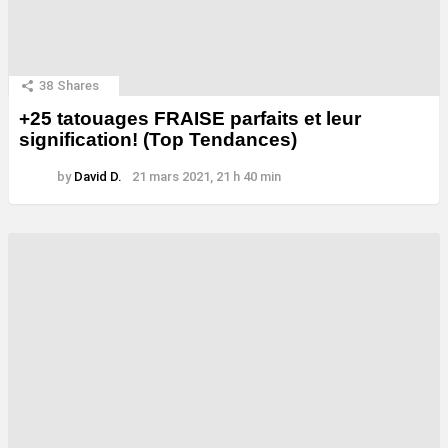
38
Shares
+25 tatouages ​​FRAISE parfaits et leur
signification! (Top Tendances)
by
David D.
21 mars 2021, 21 h 40 min