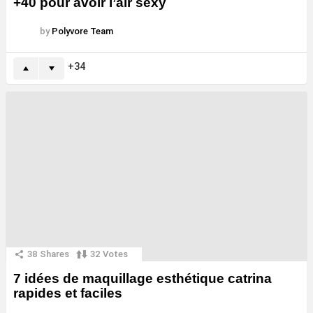
+40 pour avoir l’air sexy
by
Polyvore Team
34
38
Shares
32
Votes
7 idées de maquillage esthétique catrina
rapides et faciles