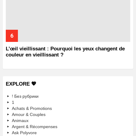
L’œil vieillissant : Pourquoi les yeux changent de
couleur en vieillissant ?
EXPLORE 💖
! Без рубрики
1
Achats & Promotions
Amour & Couples
Animaux
Argent & Récompenses
Ask Polyvore