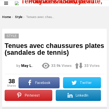
Menu
LATEST
STORIES
You are here:
Home
Style
Tenues avec chaussures plates (sandales de tennis)
STYLE
Tenues avec chaussures plates
(sandales de tennis)
by
May L.
33.9k
Views
33
Votes
38
Facebook
Twitter
shares
Pinterest
LinkedIn