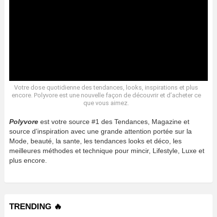
Votre dose quotidienne des tendances, looks, inspirations et plus
encore. Polyvore est une nouvelle façon de découvrir et d’acheter ce
que vous aimez.
Polyvore
est votre source #1 des Tendances, Magazine et
source d’inspiration avec une grande attention portée sur la
Mode, beauté, la sante, les tendances looks et déco, les
meilleures méthodes et technique pour mincir, Lifestyle, Luxe et
plus encore.
TRENDING 🔥