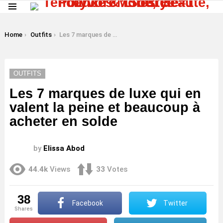
Menu
LATEST
STORIES
You are here:
Home
Outfits
Les 7 marques de luxe qui en valent la peine et beaucoup à acheter en solde
OUTFITS
Les 7 marques de luxe qui en
valent la peine et beaucoup à
acheter en solde
by
Elissa Abod
44.4k
Views
33
Votes
38
Facebook
Twitter
shares