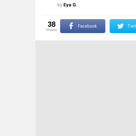
by
Eya G.
38
Facebook
Twit
shares