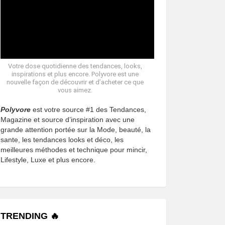
Votre dose quotidienne des tendances, looks,
inspirations et plus encore. Polyvore est une
nouvelle façon de découvrir et d’acheter ce que
vous aimez.
Polyvore
est votre source #1 des Tendances,
Magazine et source d’inspiration avec une
grande attention portée sur la Mode, beauté, la
sante, les tendances looks et déco, les
meilleures méthodes et technique pour mincir,
Lifestyle, Luxe et plus encore.
TRENDING 🔥