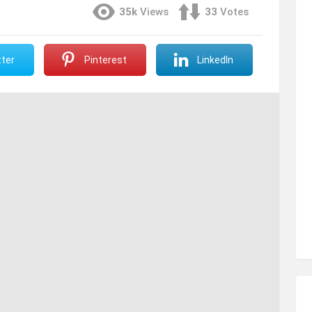
35k
Views
33
Votes
ter
Pinterest
LinkedIn