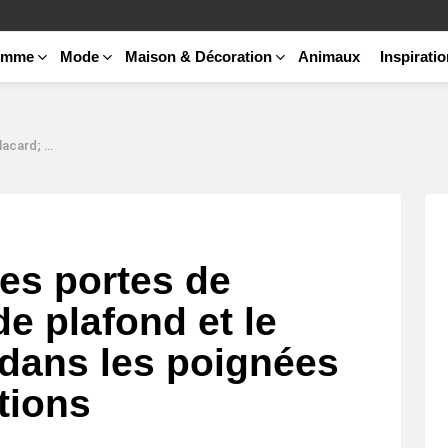
emme
Mode
Maison & Décoration
Animaux
Inspirati
 et autres décorations
es portes de
de plafond et le
dans les poignées
tions