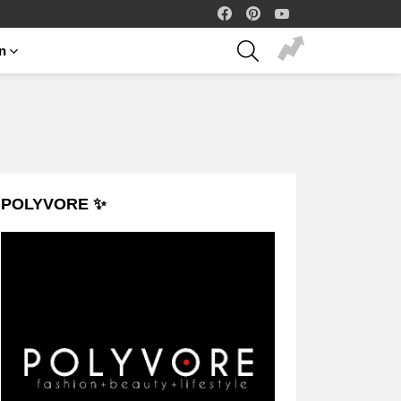
facebook
pinterest
youtube
SEARCH
on
POLYVORE ✨