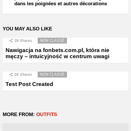
dans les poignées et autres décorations
YOU MAY ALSO LIKE
38
Shares
NON CLASSÉ
Nawigacja na fonbets.com.pl, która nie
męczy – intuicyjność w centrum uwagi
38
Shares
NON CLASSÉ
Test Post Created
MORE FROM:
OUTFITS