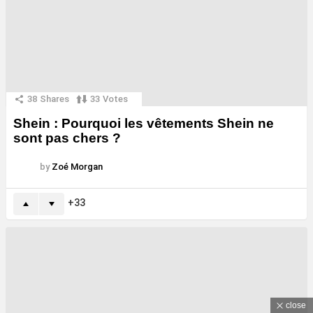
38
Shares
33
Votes
Shein : Pourquoi les vêtements Shein ne
sont pas chers ?
by
Zoé Morgan
33
close