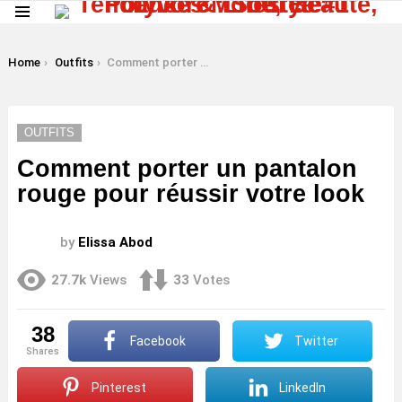
Menu
LATEST
STORIES
You are here:
Home
Outfits
Comment porter un pantalon rouge pour réussir votre look
OUTFITS
Comment porter un pantalon
rouge pour réussir votre look
by
Elissa Abod
27.7k
Views
33
Votes
38
Facebook
Twitter
shares
Pinterest
LinkedIn