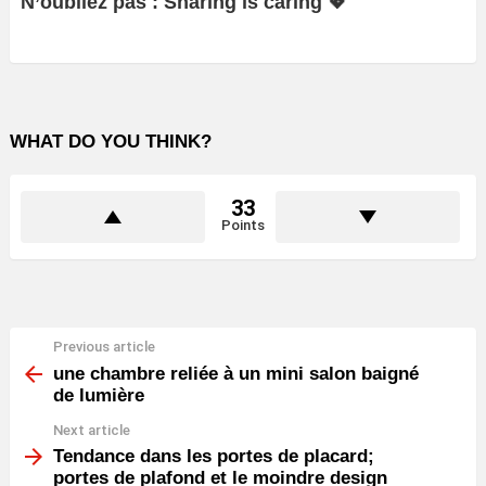
N’oubliez pas : Sharing is caring 💖
WHAT DO YOU THINK?
33
Points
Previous article
See
more
une chambre reliée à un mini salon baigné
de lumière
Next article
Tendance dans les portes de placard;
portes de plafond et le moindre design