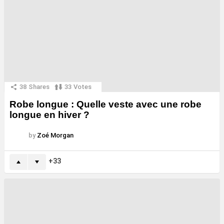
38
Shares
33
Votes
Robe longue : Quelle veste avec une robe
longue en hiver ?
by
Zoé Morgan
33