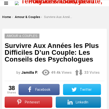
Menu
LATEST
STORIES
You are here:
Home
Amour & Couples
Survivre Aux Années les Plus Difficiles D’un Couple: Les Conseils des Psychologues
AMOUR & COUPLES
Survivre Aux Années les Plus
Difficiles D’un Couple: Les
Conseils des Psychologues
by
Jamilla P.
49.4k
Views
33
Votes
38
Facebook
Twitter
shares
Pinterest
LinkedIn