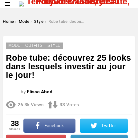
Menu
LATEST
STORIES
You are here:
Home
Mode
Style
Robe tube: découvrez 25 looks dans lesquels investir au jour le jour!
MODE
OUTFITS
STYLE
Robe tube: découvrez 25 looks
dans lesquels investir au jour
le jour!
by
Elissa Abod
26.3k
Views
33
Votes
38
Facebook
Twitter
shares