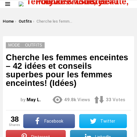
Menu
LATEST
STORIES
You are here:
Home
Outfits
Cherche les femmes enceintes – 42 idées et conseils superbes pour les femmes enceintes! (Idées)
MODE
OUTFITS
Cherche les femmes enceintes
– 42 idées et conseils
superbes pour les femmes
enceintes! (Idées)
by
May L.
49.8k
Views
33
Votes
38
Facebook
Twitter
shares