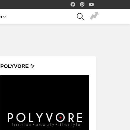
facebook
pinterest
youtube
SEARCH
on
POLYVORE ✨