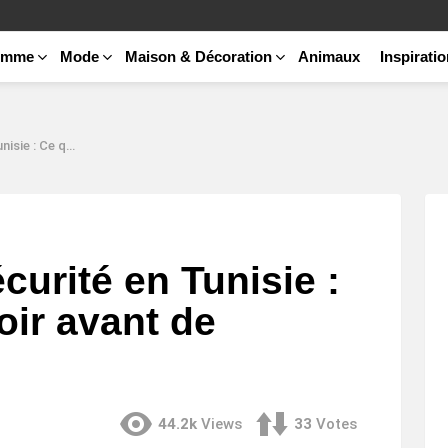
emme
Mode
Maison & Décoration
Animaux
Inspirati
voir avant de voyager
urité en Tunisie :
oir avant de
44.2k
Views
33
Votes