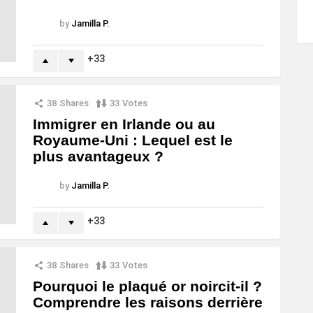
by
Jamilla P.
33
38
Shares
33
Votes
Immigrer en Irlande ou au
Royaume-Uni : Lequel est le
plus avantageux ?
by
Jamilla P.
33
38
Shares
33
Votes
Pourquoi le plaqué or noircit-il ?
Comprendre les raisons derrière