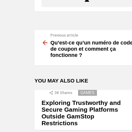
Previous article
See
more
Qu’est-ce qu’un numéro de cod
de coupon et comment ça
fonctionne ?
YOU MAY ALSO LIKE
38
Shares
GAMES
Exploring Trustworthy and
Secure Gaming Platforms
Outside GamStop
Restrictions