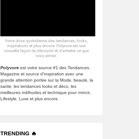
Votre dose quotidienne des tendances, looks,
inspirations et plus encore. Polyvore est une
nouvelle façon de découvrir et d’acheter ce que
vous aimez.
Polyvore
est votre source #1 des Tendances,
Magazine et source d’inspiration avec une
grande attention portée sur la Mode, beauté, la
sante, les tendances looks et déco, les
meilleures méthodes et technique pour mincir,
Lifestyle, Luxe et plus encore.
TRENDING 🔥