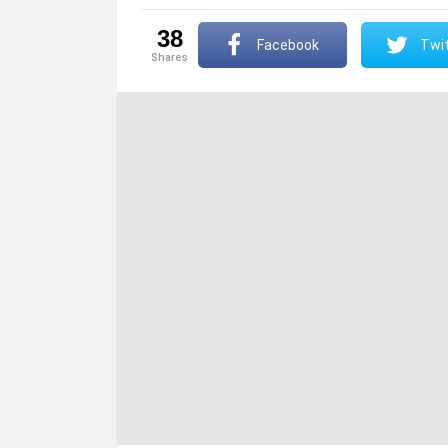
38
Facebook
Twit
shares