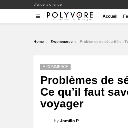
J’ai de la chance
Accueil
F
Menu
LATEST
STORIES
You are here:
Home
E-commerce
Problèmes de sécurité en Tunisie : Ce qu’il faut sa
E-COMMERCE
Problèmes de séc
Ce qu’il faut sav
voyager
by
Jamilla P.