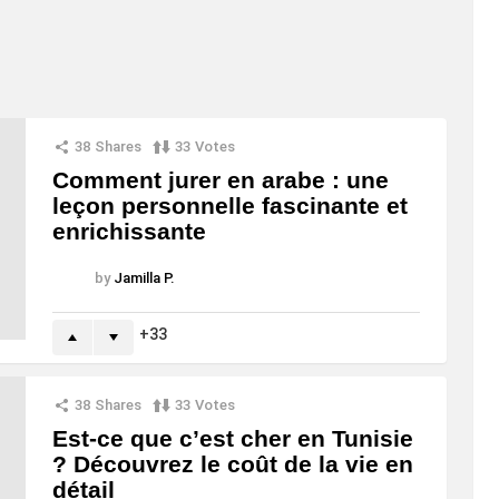
38
Shares
33
Votes
Comment jurer en arabe : une
leçon personnelle fascinante et
enrichissante
by
Jamilla P.
33
38
Shares
33
Votes
Est-ce que c’est cher en Tunisie
? Découvrez le coût de la vie en
détail