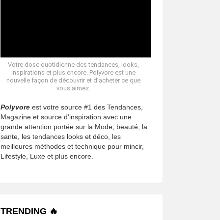
Votre dose quotidienne des tendances, looks,
inspirations et plus encore. Polyvore est une
nouvelle façon de découvrir et d’acheter ce que
vous aimez.
Polyvore
est votre source #1 des Tendances,
Magazine et source d’inspiration avec une
grande attention portée sur la Mode, beauté, la
sante, les tendances looks et déco, les
meilleures méthodes et technique pour mincir,
Lifestyle, Luxe et plus encore.
TRENDING 🔥