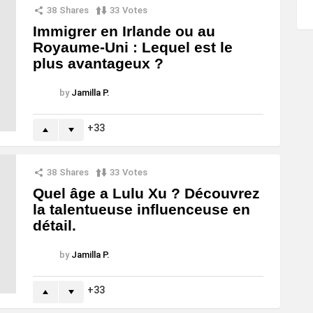
38
Shares
33
Votes
Immigrer en Irlande ou au
Royaume-Uni : Lequel est le
plus avantageux ?
by
Jamilla P.
33
38
Shares
33
Votes
Quel âge a Lulu Xu ? Découvrez
la talentueuse influenceuse en
détail.
by
Jamilla P.
33