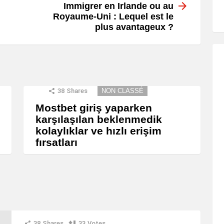
Immigrer en Irlande ou au
Royaume-Uni : Lequel est le
plus avantageux ?
38
Shares
NON CLASSÉ
Mostbet giriş yaparken
karşılaşılan beklenmedik
kolaylıklar ve hızlı erişim
fırsatları
38
Shares
33
Votes