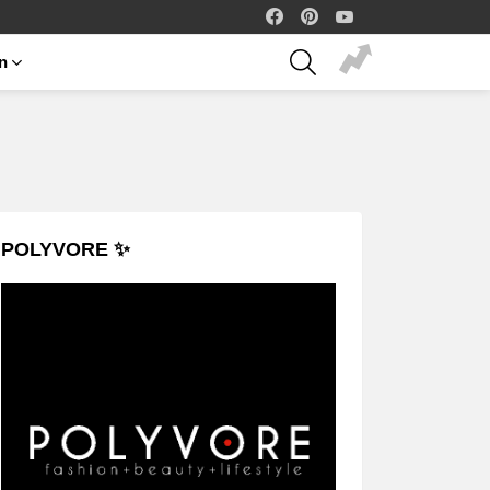
facebook
pinterest
youtube
SEARCH
on
POLYVORE ✨