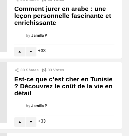
Comment jurer en arabe : une
leçon personnelle fascinante et
enrichissante
by
Jamilla P.
33
38
Shares
33
Votes
Est-ce que c’est cher en Tunisie
? Découvrez le coût de la vie en
détail
by
Jamilla P.
33