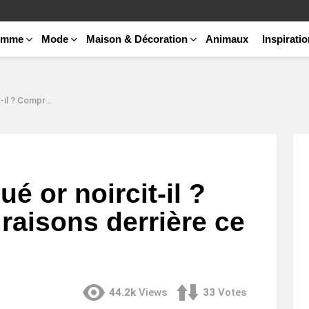
emme
Mode
Maison & Décoration
Animaux
Inspirati
 derrière ce phénomène.
é or noircit-il ?
raisons derrière ce
44.2k
Views
33
Votes