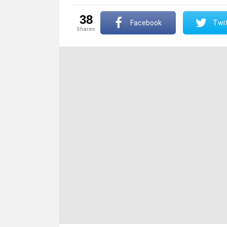
38
Facebook
Twit
shares