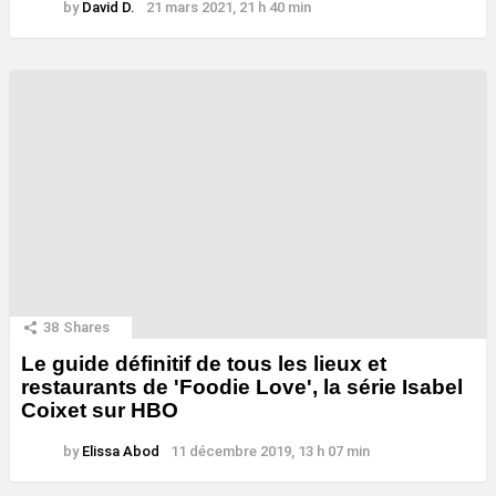
by
David D.
21 mars 2021, 21 h 40 min
38
Shares
Le guide définitif de tous les lieux et
restaurants de 'Foodie Love', la série Isabel
Coixet sur HBO
by
Elissa Abod
11 décembre 2019, 13 h 07 min