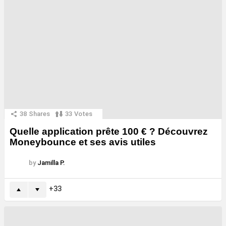
38
Shares
33
Votes
Quelle application prête 100 € ? Découvrez
Moneybounce et ses avis utiles
by
Jamilla P.
33