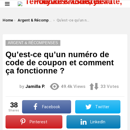
Menu
LATEST
STORIES
You are here:
Home
Argent & Récompenses
Qu’est-ce qu’un numéro de code de coupon et comment ça fonctionne ?
ARGENT & RÉCOMPENSES
Qu’est-ce qu’un numéro de
code de coupon et comment
ça fonctionne ?
by
Jamilla P.
49.4k
Views
33
Votes
38
Facebook
Twitter
shares
Pinterest
LinkedIn