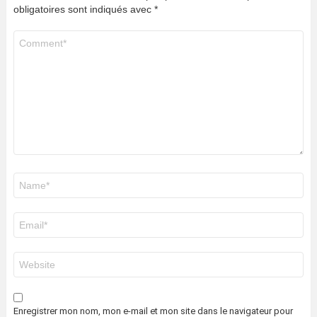
obligatoires sont indiqués avec
*
Commentaire
*
Nom
*
E-
mail
*
Site
web
Enregistrer mon nom, mon e-mail et mon site dans le navigateur pour