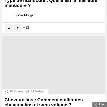
Type de manucure : Quelle est la meilleure
manucure ?
by
Zoé Morgan
32
38
Shares
32
Votes
Cheveux fins : Comment coiffer des
cheveux fins et sans volume ?
close