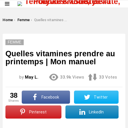
Menu
LATEST
STORIES
You are here:
Home
Femme
Quelles vitamines prendre au printemps | Mon manuel
FEMME
Quelles vitamines prendre au
printemps | Mon manuel
by
May L.
33.9k
Views
33
Votes
38
Facebook
Twitter
shares
Pinterest
LinkedIn