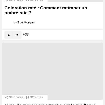
Coloration raté : Comment rattraper un
ombré rate ?
by
Zoé Morgan
33
38
Shares
32
Votes