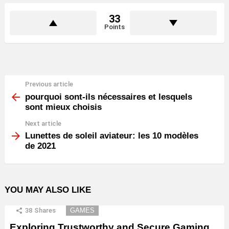
33
Points
Previous article
See
more
pourquoi sont-ils nécessaires et lesquels
sont mieux choisis
Next article
Lunettes de soleil aviateur: les 10 modèles
de 2021
YOU MAY ALSO LIKE
38
Shares
GAMES
Exploring Trustworthy and Secure Gaming