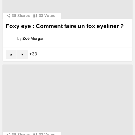
38
Shares
33
Votes
Foxy eye : Comment faire un fox eyeliner ?
by
Zoé Morgan
33
38
Shares
33
Votes